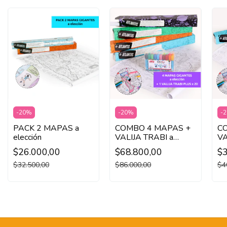
-
20
%
-
20
%
-
2
PACK 2 MAPAS a
COMBO 4 MAPAS +
C
elección
VALIJA TRABI a
VA
elección
el
$26.000,00
$68.800,00
$3
$32.500,00
$86.000,00
$4